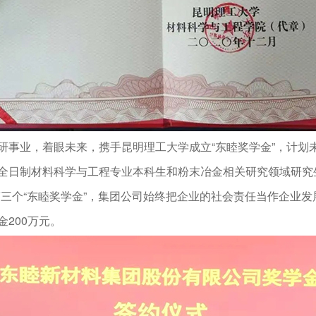
事业，着眼未来，携手昆明理工大学成立“东睦奖学金”，计划未来
全日制材料科学与工程专业本科生和粉末冶金相关研究领域研究
第三个“东睦奖学金”，集团公司始终把企业的社会责任当作企业
200万元。