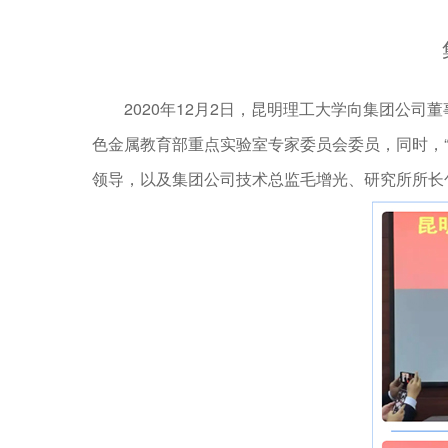
2020年12月2日，昆明理工大学向集团公
色金属教育部重点实验室专家委员会委员，同时，
领导，以及集团公司技术总监毛增光、研究所所长