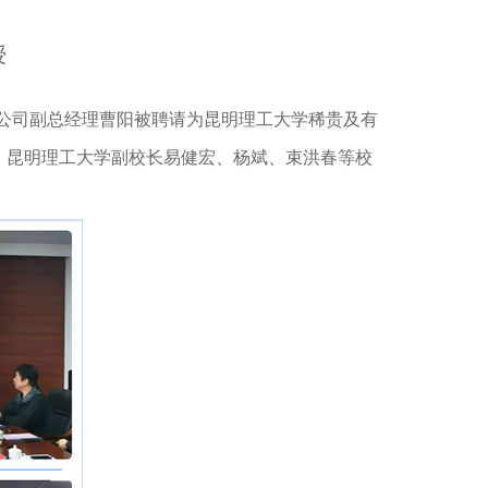
授
团公司副总经理曹阳被聘请为昆明理工大学稀贵及有
，昆明理工大学副校长易健宏、杨斌、束洪春等校