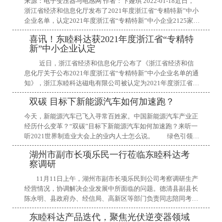
来源：电子变压器与电感网 作者：卞娅琪 2022-01-18近日，
浙江省经济和信息化厅发布了2021年度浙江省“专精特新”中小
企业名单，认定2021年度浙江省“专精特新”中小企业2125家，
有效期为3年，软磁材料厂商浙江东睦科达磁电有限公司榜上
喜讯！东睦科达获2021年度浙江省“专精特
有名。东睦科达市场开发总监陆庆表示，此次认定标志着浙江
新”中小企业认定
东睦科达磁电有限公司(下称“东睦科达”)在产品质量、技术实
力、市场竞争力、企业影响力以及发展前景等方面获得了行业
近日，浙江省经济和信息化厅公布了《浙江省经济和信
高度认可。“我们公司全力员工也因此深受鼓舞，倍感振奋。
息化厅关于公布2021年度浙江省“专精特新”中小企业名单的通
获得这个称号进一步激发了我
知》，浙江东睦科达磁电有限公司被认定为2021年度浙江省
“专精特新”中小企业。 “专精特新”中小企业是指具备“专业
双碳 目标下新能源汽车如何加速跑？
化、精细化、特色化、新颖化”特征的中小企业，企业在技
术、市场、质量、效益等方面处于国内同行业领先水平，具备
今天，新能源汽车已飞入寻常百姓家。中国新能源汽车产业正
先进性和示范性。此次认定标志着浙江东睦科达磁电有限公司
经历什么变革？“双碳”目标下新能源汽车如何加速跑？来听一
在产品质量、技术实力、市场竞争力、企业影响力以及
听2021世界制造业大会上的业内人士怎么说。 绿色引领
从“政策驱动”到“市场驱动” “双碳”目标下，绿色引领成为
湖州市副市长项乐民一行莅临东睦科达考
新能源汽车产业的新航标。 2021年9月，中国新能源汽车
察调研
市场渗透率为17.3%，进入以多元化用户为主体的市场化快速
发展阶段，用户需求成为牵引市场发展的主要动力。 “既
11月11日上午，湖州市副市长项乐民到公司考察调研生产
环保又节能，不用加油每个月还能省下一大笔花销。”刚入手
经营情况，协调解决企业发展中所面临的问题。德清县副县长
一辆新能源汽车的上海市民张晓说，开新能源汽车也是为实现
陈永明、县政府办、经信局、高新区等部门负责同志陪同考察
“双
调研，公司总经理赵万军陪同接待并汇报工作。 赵万军总
东睦科达产品迭代，聚焦光伏逆变器领域
经理向项副市长一行介绍了公司的发展历史、人才队伍、业务