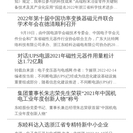
知》规定，我单位参与的科技成果 “高端粉末冶金零件关键制
备技术及其产业化应用”拟提名2022年浙江省科学技术进步奖
一等奖，现予以公示。公示时间为2023年2月22日至3月2日
2022年第十届中国功率变换器磁元件联合
（7天）。对拟提名项目有异议的单位或者个人，可在公示期
学术年会在德清顺利召开
内向我单位提出。提出异议须采取书面形式，写明事实依据及
异议者真实姓名、工作单位、联系方式等信息。单位提出异议
9月19日，由中国电源学会磁技术专委会、中国电子学会元
的还须加盖单位公章。匿名异议及超出期限的异议不予受理。
件分会和广东省磁性元器件行业协会联合主办，广东大比特网
联 系 人： 严露联系方式：15157210082联系邮箱：ya
络科技有限公司承办、浙江东睦科达磁电有限公司协办的2022
年第十届中国功率变换器磁元件联合学术年会（以下简称磁元
对话|UPS电源2021年磁性元器件用量粗计
件学术年会），在浙江湖州市德清凯悦嘉轩酒店成功举办。
达1.72亿颗
&
转载自来源：电子变压器与电感网 作者：卞娅琪 2022-02-14
编者按当前，不间断电源(UPS)已经成为信息化建设基础设施
重要组成部分，随着信息化建设推进，不间断电源(UPS)行业
市场规模将继续实现稳步增长。据中国电源学会的分析统计，
集团董事长朱志荣先生荣获“2021年中国机
2009-2019年，我国不间断电源(UPS)行业市场规模持续上升，
电工业年度创新人物”称号
由2009年的31.7亿元增长至2019年的97.03亿元。2020年，“新
基建”对于数据中心、城际高铁、城市轨道交通等领域的带动
东睦股份党委书记、董事长兼总经理朱志荣获首届“中国机电
下，不间断电源(UPS)行业市场规模约为103.82亿元
工业年度创新人物”
东睦科达入选浙江省专精特新中小企业