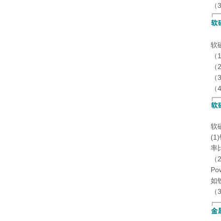
（
软
（
（
（
（
软
(
率
（
Po
如
（