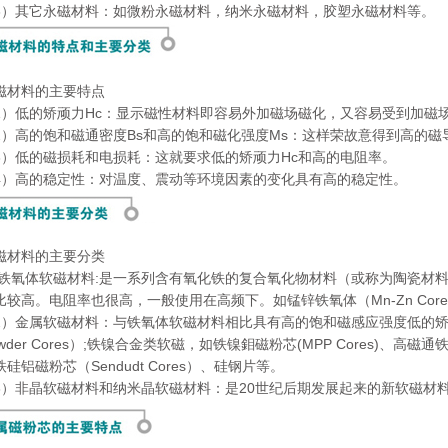
3）其它永磁材料：如微粉永磁材料，纳米永磁材料，胶塑永磁材料等。
磁材料的主要特点
1）低的矫顽力Hc：显示磁性材料即容易外加磁场磁化，又容易受到加磁
2）高的饱和磁通密度Bs和高的饱和磁化强度Ms：这样荣故意得到高的磁
3）低的磁损耗和电损耗：这就要求低的矫顽力Hc和高的电阻率。
4）高的稳定性：对温度、震动等环境因素的变化具有高的稳定性。
磁材料的主要分类
1)铁氧体软磁材料:是一系列含有氧化铁的复合氧化物材料（或称为陶瓷材料
比较高。电阻率也很高，一般使用在高频下。如锰锌铁氧体（Mn-Zn Cores）
2）金属软磁材料：与铁氧体软磁材料相比具有高的饱和磁感应强度低的矫顽
wder Cores）;铁镍合金类软磁，如铁镍鉬磁粉芯(MPP Cores)、高磁通
铁硅铝磁粉芯（Sendudt Cores）、硅钢片等。
3）非晶软磁材料和纳米晶软磁材料：是20世纪后期发展起来的新软磁材