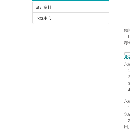
设计资料
下载中心
磁
（
顽
永
（
（
（
（
永
（
永
（
用