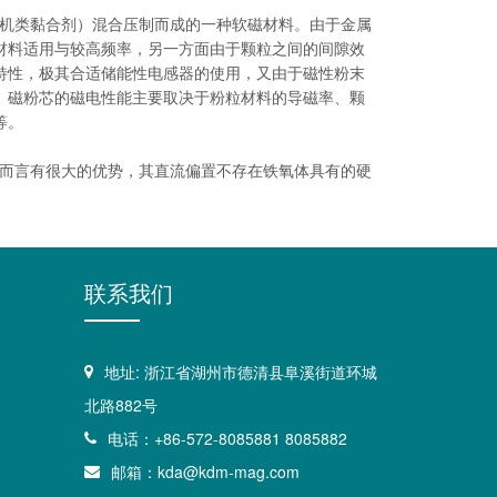
机类黏合剂）混合压制而成的一种软磁材料。由于金属
材料适用与较高频率，另一方面由于颗粒之间的间隙效
特性，极其合适储能性电感器的使用，又由于磁性粉末
。磁粉芯的磁电性能主要取决于粉粒材料的导磁率、颗
等。
而言有很大的优势，其直流偏置不存在铁氧体具有的硬
联系我们
地址: 浙江省湖州市德清县阜溪街道环城
北路882号
电话：+86-572-8085881 8085882
邮箱：kda@kdm-mag.com