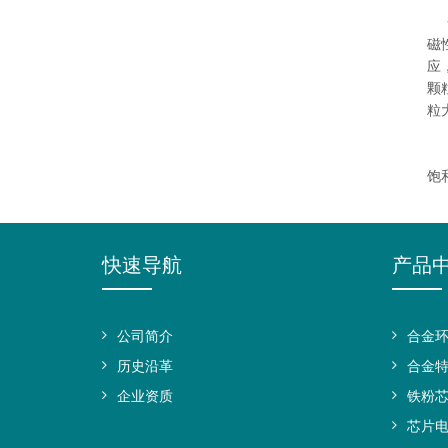
金
磁
应
颗
粒
由
饱
快速导航
产品
公司简介
合金
历史沿革
合金
企业资质
铁粉
芯片