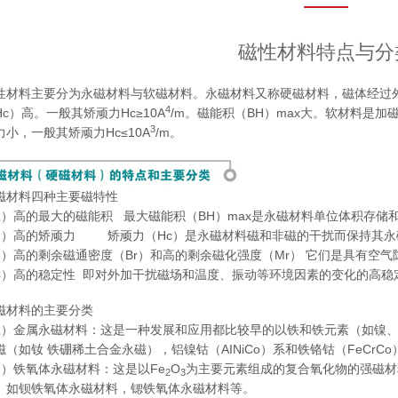
磁性材料特点与分
性材料主要分为永磁材料与软磁材料。永磁材料又称硬磁材料，磁体经过
4
Hc）高。一般其矫顽力Hc≥10A
/m。磁能积（BH）max大。软材料是
3
力小，一般其矫顽力Hc≤10A
/m。
磁材料四种主要磁特性
1）高的最大的磁能积 最大磁能积（BH）max是永磁材料单位体积存储
2）高的矫顽力 矫顽力（Hc）是永磁材料磁和非磁的干扰而保持其永
3）高的剩余磁通密度（Br）和高的剩余磁化强度（Mr） 它们是具有空
4）高的稳定性 即对外加干扰磁场和温度、振动等环境因素的变化的高稳
磁材料的主要分类
1）金属永磁材料：这是一种发展和应用都比较早的以铁和铁元素（如镍
磁（如钕 铁硼稀土合金永磁），铝镍钴（AINiCo）系和铁铬钴（FeCrC
2）铁氧体永磁材料：这是以Fe
O
为主要元素组成的复合氧化物的强磁材
2
3
。如钡铁氧体永磁材料，锶铁氧体永磁材料等。