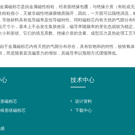
属磁粉芯是由金属磁性粉粒，经表面绝缘包覆，与绝缘介质（有机或无
性粉粒很小，又被非磁性绝缘膜物质隔开，因此，一方面可以隔绝涡流，
，导致材料具有低导磁率及恒导磁特性。同时磁粉芯内有天然的气隙分布
粒尺寸小，基本上不会发生集肤效应，磁导率随频率的变化也就较为稳定
大小和形状、它们的填充系数、绝缘介质的含量、成型压力及热处理工艺
于金属磁粉芯内有天然的气隙分布存在，具有软饱和的特性，较铁氧体
和，而是随着直流偏置力的增加，其磁导率以预期方式缓慢降低。
中心
技术中心
环形磁粉芯
设计资料
特殊形状磁粉芯
下载中心
芯
电感