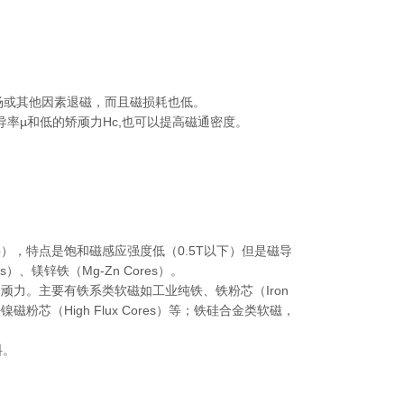
场或其他因素退磁，而且磁损耗也低。
导率µ和低的矫顽力Hc,也可以提高磁通密度。
），特点是饱和磁感应强度低（0.5T以下）但是磁导
、镁锌铁（Mg-Zn Cores）。
力。主要有铁系类软磁如工业纯铁、铁粉芯（Iron
铁镍磁粉芯（High Flux Cores）等；铁硅合金类软磁，
料。