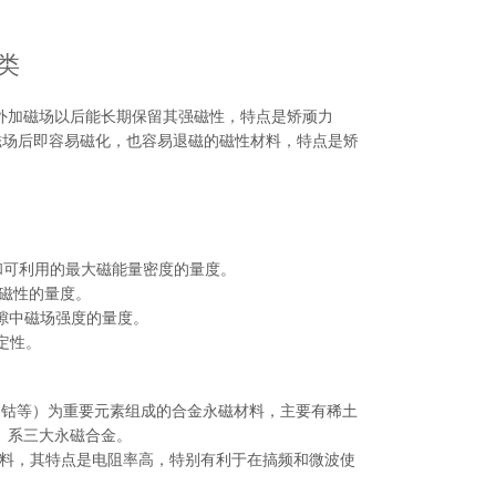
类
外加磁场以后能长期保留其强磁性，特点是矫顽力
加磁场后即容易磁化，也容易退磁的磁性材料，特点是矫
和可利用的最大磁能量密度的量度。
磁性的量度。
气隙中磁场强度的量度。
定性。
、钴等）为重要元素组成的合金永磁材料，主要有稀土
o）系三大永磁合金。
料，其特点是电阻率高，特别有利于在搞频和微波使